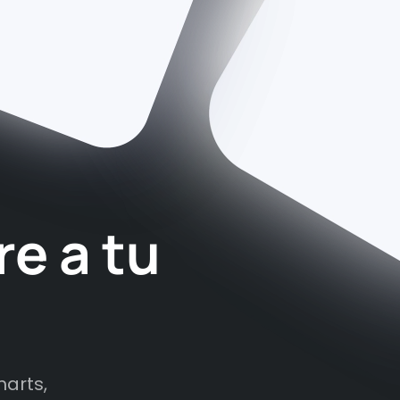
re a tu
marts,