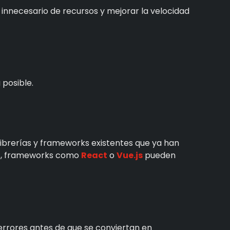
o innecesario de recursos y mejorar la velocidad
 posible.
 librerías y frameworks existentes que ya han
t
, frameworks como
React
o
Vue.js
pueden
errores antes de que se conviertan en