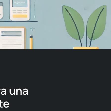
ra una
te